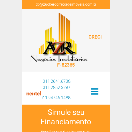
db@zuckercorretordeimoveis.com.br
CRECI
F-82365
011 2641.6738
011 2852.3287
011 94746.1488
Simule seu
Financiamento
Escolha um dos banco para