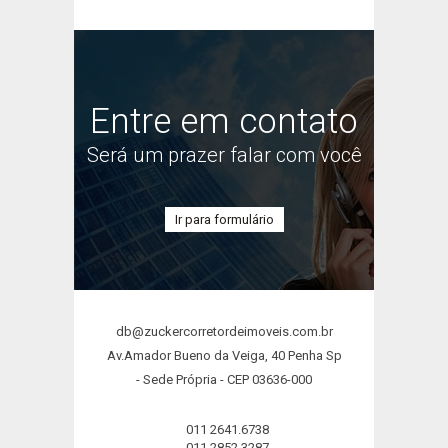
Entre em contato
Será um prazer falar com você
Ir para formulário
db@zuckercorretordeimoveis.com.br
Av.Amador Bueno da Veiga, 40 Penha Sp
- Sede Própria - CEP 03636-000
011 2641.6738
011 2852.3287