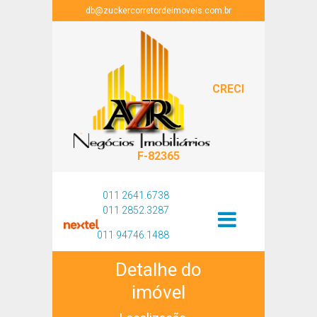
db@zuckercorretordeimoveis.com.br
CRECI
F-82365
011 2641.6738
011 2852.3287
011 94746.1488
Detalhe do
imóvel