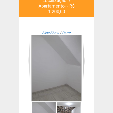
Localização
->
Apartamento
R$
->
1.200,00
Slide Show
/
Parar